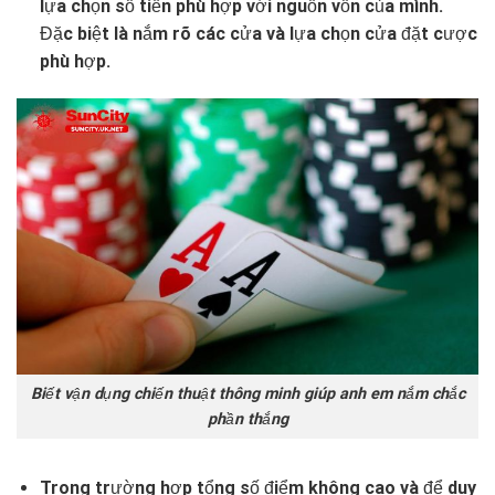
lựa chọn số tiền phù hợp với nguồn vốn của mình.
Đặc biệt là nắm rõ các cửa và lựa chọn cửa đặt cược
phù hợp.
Biết vận dụng chiến thuật thông minh giúp anh em nắm chắc
phần thắng
Trong trường hợp tổng số điểm không cao và để duy