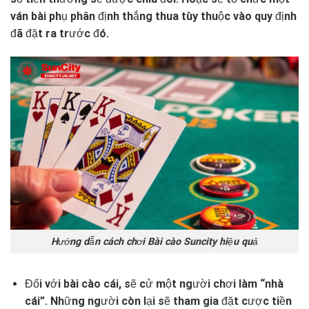
ván bài phụ phân định thắng thua tùy thuộc vào quy định
đã đặt ra trước đó.
Hướng dẫn cách chơi Bài cào Suncity hiệu quả
Đối với bài cào cái, sẽ cử một người chơi làm “nhà
cái”. Những người còn lại sẽ tham gia đặt cược tiền