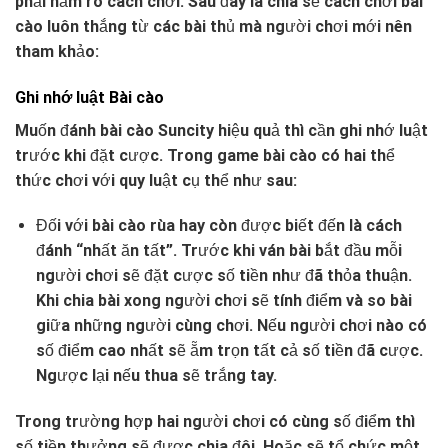
phải nắm rõ cách chơi. Sau đây là chia sẻ cách chơi bài
cào luôn thắng từ các bài thủ mà người chơi mới nên
tham khảo:
Ghi nhớ luật Bài cào
Muốn đánh bài cào Suncity hiệu quả thì cần ghi nhớ luật
trước khi đặt cược. Trong game bài cào có hai thể
thức chơi với quy luật cụ thể như sau:
Đối với bài cào rùa hay còn được biết đến là cách
đánh “nhất ăn tất”. Trước khi ván bài bắt đầu mỗi
người chơi sẽ đặt cược số tiền như đã thỏa thuận.
Khi chia bài xong người chơi sẽ tính điểm và so bài
giữa những người cùng chơi. Nếu người chơi nào có
số điểm cao nhất sẽ ẵm trọn tất cả số tiền đã cược.
Ngược lại nếu thua sẽ trắng tay.
Trong trường hợp hai người chơi có cùng số điểm thì
số tiền thưởng sẽ được chia đôi. Hoặc sẽ tổ chức một