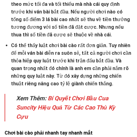
theo mức tối đa và tối thiểu mà nhà cái quy định
trước khi ván bài bắt đầu. Nếu người chơi nào có
tổng số điểm 3 lá bài cao nhất sẽ thu về tiền thưởng
tương đương với số tiền đã đặt cược. Nhưng nếu
thua thì số tiền đã cược sẽ thuộc về nhà cái.
Có thể thấy luật chơi bài cào rất đơn giản. Tuy nhiên
để mỗi ván bài diễn ra suôn sẻ, tất cả người chơi cần
thỏa hiệp quy luật trước khi trận đấu bắt đầu. Và
quan trọng nhất đó chính là anh em cần phải nắm rõ
những quy luật này. Từ đó xây dựng những chiến
thuật riêng nâng cao tỷ lệ giành chiến thắng.
Xem Thêm:
Bí Quyết Chơi Bầu Cua
Suncity Hiệu Quả Từ Các Cao Thủ Kỳ
Cựu
Chơi bài cào phải nhanh tay nhanh mắt