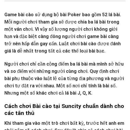
Game bài cào sử dụng bộ bài Poker bao gồm 52 lá bài.
Mỗi người chơi tham gia sẽ được chia ba lá bài trong
một ván chơi. Vì vậy số lượng người chơi không giới
hạn và đặc biệt càng đông người chơi game bài càng
trở nên hấp dẫn gay cấn. Luật chơi bài cào được đánh
giá là dễ nhất trong tất cả các thể loại bài bạc.
Người chơi chỉ cần cộng điểm ba lá bài mà mình sở hữu
và so điểm với những người cùng chơi. Quy định chơi
bài phụ thuộc vào luật lệ của từng địa phương và người
chơi tự đặt ra với nhau. Một số nơi chỉ tính là bài số.
Nhưng một số khác chơi cả lá bài J, Q, K.
Cách chơi Bài cào tại Suncity chuẩn dành cho
các tân thủ
Khi tham gia vào một trò chơi bất kỳ, trước hết anh em