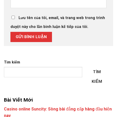
Lưu tên của tôi, email, và trang web trong trình
duyệt này cho lần bình luận kế tiếp của tôi.
Tìm kiếm
TÌM
KIẾM
Bài Viết Mới
Casino online Suncity: Sòng bài đẳng cấp hàng đầu hiện
nay