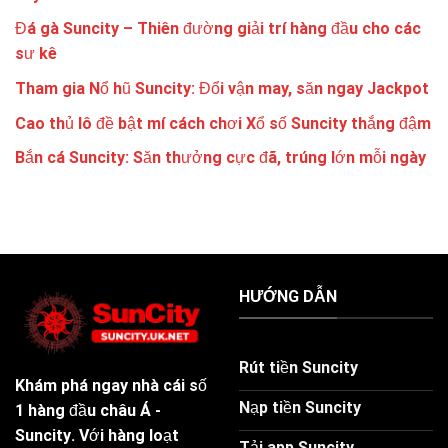
Đá gà Suncity – Thiên đường giải trí hàng đầu cho các
sư kê
Tham gia Nổ hũ Suncity: Đổi vận may, săn ngay Jackpot
Cao thủ lô đề bật mí cách chơi Xổ số Suncity thắng đậm
Bắn cá Suncity: Săn thưởng cực đã, trúng lớn mỗi ngày
HƯỚNG DẪN
Rút tiền Suncity
Khám phá ngay nhà cái số
Nạp tiền Suncity
1 hàng đầu châu Á -
Suncity
. Với hàng loạt
Tải app Suncity