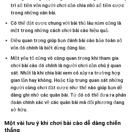
trì số tiền vốn người chơi cần chia nhỏ số tiền cược
trong những ván bài.
Có thể đặt cược chung với bài thủ lâu năm cũng là
một trong những cách chơi bài cào hiệu quả.
Điều quan trọng giúp bạn đánh bài cào bảo toàn số
vốn đó chính là biết dừng đúng lúc.
Một yếu tố cũng vô cùng quan trọng khi tham gia
chơi bài cào đó chính là người chơi cần chú ý quan
sát. Nhất là khi chia bài xem có xảy ra trường hợp
gian lận hay không. Hoặc tập trung quan sát những
người cùng chơi đặt cược như thế nào giúp bạn dễ
dàng ghi nhớ các quân bài. Từ đó có thể đưa ra phán
đoán chính xác về các quân bài mà đối phương đang
sở hữu.
Một vài lưu ý khi chơi bài cào dễ dàng chiến
thắng